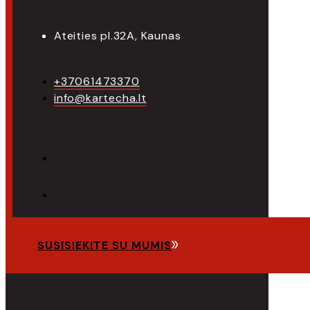
Ateities pl.32A, Kaunas
+37061473370
info@kartecha.lt
SUSISIEKITE SU MUMIS