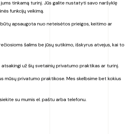
 jums tinkamą turinį. Jūs galite nustatyti savo naršyklę
inės funkcijų veikimą.
būtų apsaugota nuo neteisėtos prieigos, keitimo ar
sioms šalims be jūsų sutikimo, išskyrus atvejus, kai to
tsakingi už šių svetainių privatumo praktikas ar turinį.
timus mūsų privatumo praktikose. Mes skelbsime bet kokius
siekite su mumis el. paštu arba telefonu.