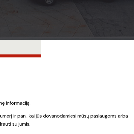
ę informaciją.
ono numerį ir pan., kai jūs dovanodamiesi mūsų paslaugoms arba
auti su jumis.