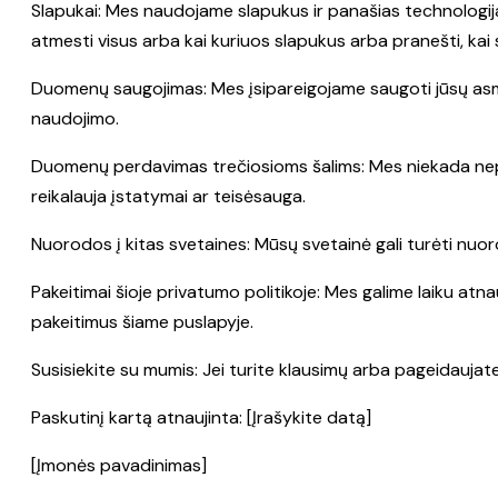
Slapukai: Mes naudojame slapukus ir panašias technologijas,
atmesti visus arba kai kuriuos slapukus arba pranešti, kai s
Duomenų saugojimas: Mes įsipareigojame saugoti jūsų asm
naudojimo.
Duomenų perdavimas trečiosioms šalims: Mes niekada nepa
reikalauja įstatymai ar teisėsauga.
Nuorodos į kitas svetaines: Mūsų svetainė gali turėti nuor
Pakeitimai šioje privatumo politikoje: Mes galime laiku at
pakeitimus šiame puslapyje.
Susisiekite su mumis: Jei turite klausimų arba pageidaujat
Paskutinį kartą atnaujinta: [Įrašykite datą]
[Įmonės pavadinimas]