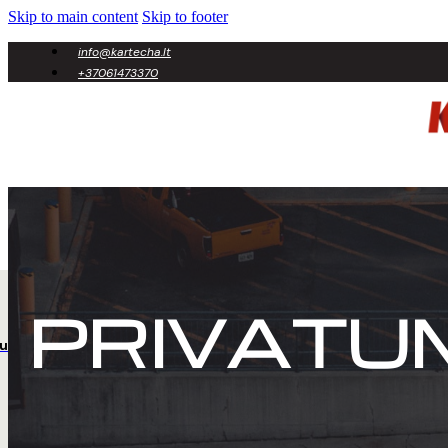
Skip to main content
Skip to footer
info@kartecha.lt
+37061473370
Ateities pl.32A, Kaunas
PRIVAT
udota Technika