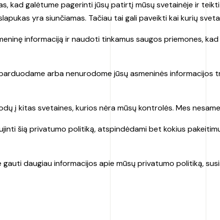
 kad galėtume pagerinti jūsų patirtį mūsų svetainėje ir teikti
lapukas yra siunčiamas. Tačiau tai gali paveikti kai kurių sveta
eninę informaciją ir naudoti tinkamus saugos priemones, kad 
rduodame arba nenurodome jūsų asmeninės informacijos trečio
odų į kitas svetaines, kurios nėra mūsų kontrolės. Mes nesame a
naujinti šią privatumo politiką, atspindėdami bet kokius pakei
e gauti daugiau informacijos apie mūsų privatumo politiką, susi