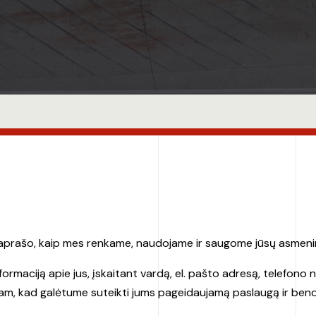
 aprašo, kaip mes renkame, naudojame ir saugome jūsų asmenin
ą informaciją apie jus, įskaitant vardą, el. pašto adresą, telef
tam, kad galėtume suteikti jums pageidaujamą paslaugą ir bendr